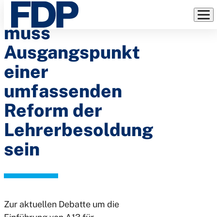
FDP Saar: A13
Direkt
zum
muss
Inhalt
Ausgangspunkt
einer
umfassenden
Reform der
Lehrerbesoldung
sein
Zur aktuellen Debatte um die